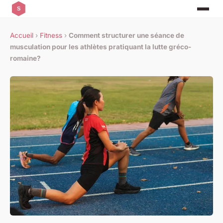
Accueil
›
Fitness
›
Comment structurer une séance de
musculation pour les athlètes pratiquant la lutte gréco-
romaine?