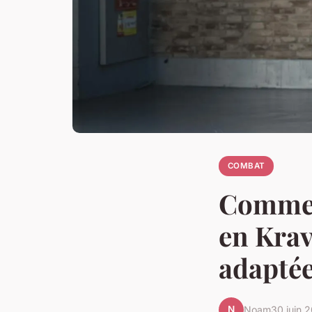
COMBAT
Comment
en Krav
adaptée
N
Noam
30 juin 