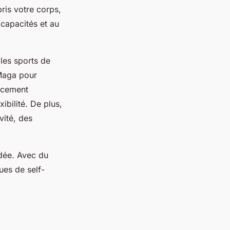
pris votre corps,
capacités et au
les sports de
 Maga pour
rcement
ibilité. De plus,
vité, des
dée. Avec du
ues de self-