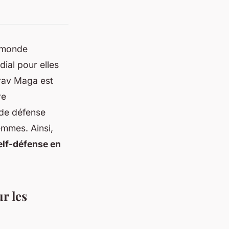
e monde
ial pour elles
Krav Maga est
re
 de défense
emmes. Ainsi,
elf-défense en
r les