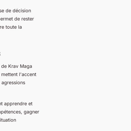
ise de décision
 permet de rester
e toute la
s
s de Krav Maga
 mettent l'accent
s agressions
nt apprendre et
ompétences, gagner
ituation