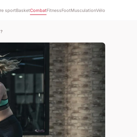
re sport
Basket
Combat
Fitness
Foot
Musculation
Vélo
s?