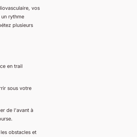
diovasculaire, vos
à un rythme
étez plusieurs
e en trail
rrir sous votre
er de l'avant à
ourse.
 les obstacles et