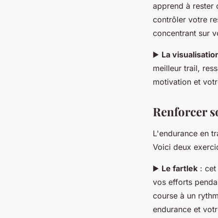
apprend à rester 
contrôler votre r
concentrant sur vo
▶️
La visualisatio
meilleur trail, re
motivation et vot
Renforcer s
L'endurance en tr
Voici deux exerci
▶️
Le fartlek
: cet
vos efforts penda
course à un rythme
endurance et votr