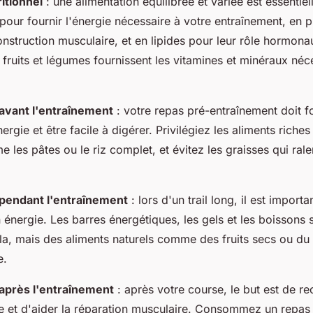
ritionnel
: une alimentation équilibrée et variée est essentiell
pour fournir l'énergie nécessaire à votre entraînement, en p
onstruction musculaire, et en lipides pour leur rôle hormona
 fruits et légumes fournissent les vitamines et minéraux néc
 avant l'entraînement
: votre repas pré-entraînement doit f
rgie et être facile à digérer. Privilégiez les aliments riches
es pâtes ou le riz complet, et évitez les graisses qui ralen
 pendant l'entraînement
: lors d'un trail long, il est import
 énergie. Les barres énergétiques, les gels et les boissons 
la, mais des aliments naturels comme des fruits secs ou du
e.
 après l'entraînement
: après votre course, le but est de re
e et d'aider la réparation musculaire. Consommez un repas 