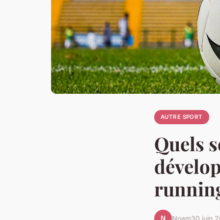
AUTRE SPORT
Quels s
dévelop
runnin
N
Noam
30 juin 