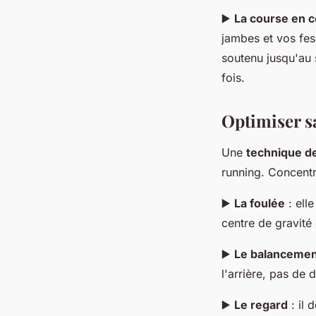
▶️
La course en c
jambes et vos fes
soutenu jusqu'au 
fois.
Optimiser s
Une
technique de
running. Concentr
▶️
La foulée
: elle
centre de gravité
▶️
Le balancemen
l'arrière, pas de 
▶️
Le regard
: il 