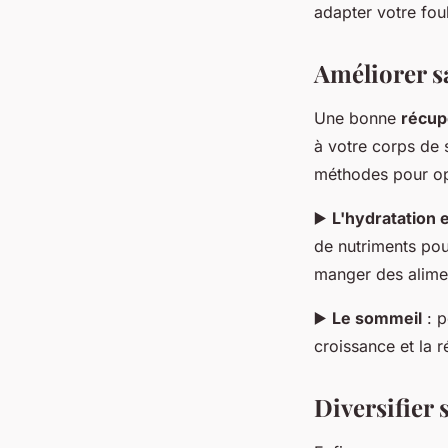
adapter votre fou
Améliorer s
Une bonne
récup
à votre corps de 
méthodes pour opt
▶️
L'hydratation e
de nutriments pour
manger des alimen
▶️
Le sommeil
: p
croissance et la 
Diversifier