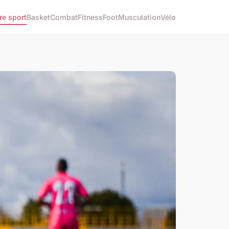
re sport
Basket
Combat
Fitness
Foot
Musculation
Vélo