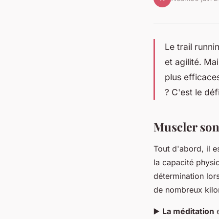
Le trail runn
et agilité. M
plus efficace
? C'est le dé
Muscler son
Tout d'abord, il e
la capacité physi
détermination lor
de nombreux kilo
▶️
La méditation
e